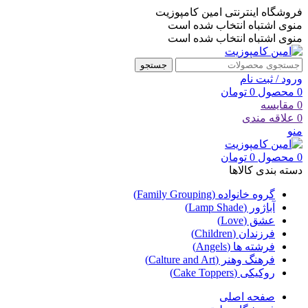
فروشگاه اینترنتی امین کامپوزیت
منوی اشتباه انتخاب شده است
منوی اشتباه انتخاب شده است
جستجو
ورود / ثبت نام
0
محصول
0
تومان
0
مقایسه
0
علاقه مندی
منو
0
محصول
0
تومان
دسته بندی کالاها
گروه خانواده (Family Grouping)
آباژور (Lamp Shade)
عشق (Love)
فرزندان (Children)
فرشته ها (Angels)
فرهنگ وهنر (Calture and Art)
روکیکی (Cake Toppers)
صفحه اصلی