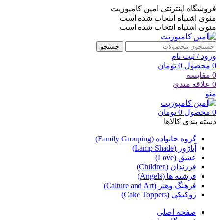
فروشگاه اینترنتی امین کامپوزیت
منوی اشتباه انتخاب شده است
منوی اشتباه انتخاب شده است
جستجو
ورود / ثبت نام
0
محصول
0
تومان
0
مقایسه
0
علاقه مندی
منو
0
محصول
0
تومان
دسته بندی کالاها
گروه خانواده (Family Grouping)
آباژور (Lamp Shade)
عشق (Love)
فرزندان (Children)
فرشته ها (Angels)
فرهنگ وهنر (Calture and Art)
روکیکی (Cake Toppers)
صفحه اصلی