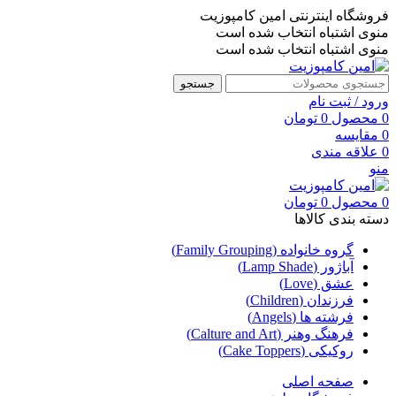
فروشگاه اینترنتی امین کامپوزیت
منوی اشتباه انتخاب شده است
منوی اشتباه انتخاب شده است
جستجو
ورود / ثبت نام
0
محصول
0
تومان
0
مقایسه
0
علاقه مندی
منو
0
محصول
0
تومان
دسته بندی کالاها
گروه خانواده (Family Grouping)
آباژور (Lamp Shade)
عشق (Love)
فرزندان (Children)
فرشته ها (Angels)
فرهنگ وهنر (Calture and Art)
روکیکی (Cake Toppers)
صفحه اصلی