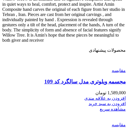
in quiet ways to heal, comfort, protect and inspire. Artist Amin
Composite hand carves the original of each figure from her studio in
Tehran , Iran. Pieces are cast from her original carvings , and
individually painted by hand . Expression is revealed through
gestures only a tilt of the head, placement of the hands, A turn of the
body. The simplicity of form and absence of facial features signify
Willow Tree. It is Amin's hope that these pieces be meaningful to
both giver and receiver
محصولات پیشنهادی
مقایسه
مجسمه ویلوتری مدل سالگرد کد 109
1,589,000
تومان
افزودن به علاقه مندی
افزودن به سبد خرید
مشاهده سریع
مقایسه