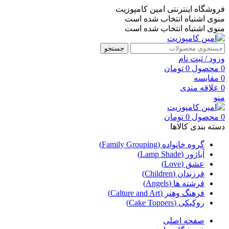
فروشگاه اینترنتی امین کامپوزیت
منوی اشتباه انتخاب شده است
منوی اشتباه انتخاب شده است
جستجو
ورود / ثبت نام
0
محصول
0
تومان
0
مقایسه
0
علاقه مندی
منو
0
محصول
0
تومان
دسته بندی کالاها
گروه خانواده (Family Grouping)
آباژور (Lamp Shade)
عشق (Love)
فرزندان (Children)
فرشته ها (Angels)
فرهنگ وهنر (Calture and Art)
روکیکی (Cake Toppers)
صفحه اصلی