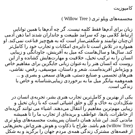
کامپوزیت
مجسمه‌های ویلو تری ( Willow Tree )
زبان برای آدم‌ها فقط کلمه نیست. گر چه آدم‌ها با همین توانایی
ارتباط کلامی بود که سرآمد طبیعت و جانداران شدند اما ذهن آدمی
آن‌چنان توانمند و شگفتی‌ساز است که به هیچ‌چیز قناعت نمی‌کند. او
همواره در تلاش است تا دایره‌ی امکانات و تجارب خود را کامل‌تر
کند. سال‌ها و سال‌هاست که میل به آفرینش، جاودانگی و زیبایی
انسان را به ترکیب تخیل، خلاقیت و مهارت‌هایش کشانده و از این
روست که انسان هنر را به‌عنوان زبانی جایگزین برای مفاهیم خاص
و ویژ‌ه‌اش آفریده‌است. شعر و داستان، موسیقی، رقص، نقاشی،
هنرهای تجسمی و صنایع دستی، هنرهای سمعی و بصری و ...
همه‌وهمه بیانگر میل ما به برخوردی زیبایی‌شناسانه و خاص با
زندگی است.
یکی از بهترین و کامل‌ترین تجارب هنری بشر، تجربه‌ی انسان در
شکل‌دادن به خاک و گِل و خلق اشیائی است که با زبان تخیل و
زیبایی مهم‌ترین مفاهیم را انتقال می‌دهند. اشیاء می توانند گزیده‌ای
از خاطرات، یادها، عواطف و بریده‌ای از تجارب ما را تا همیشه
ماندنی کنند. این شاید همان داستان پس‌پشت مجسمه‌های ویلو تری
(willow Tree) هم باشد. طراح با ذکاوت و هوش هنری‌اش بخش‌هایی
از قصه‌های مشترک زندگی همه‌ی مردم جهان را برگزید و به شکل