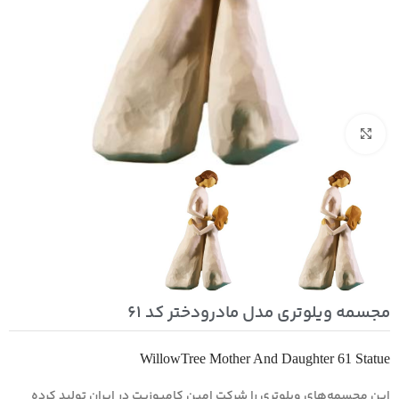
بزرگنمایی تصویر
مجسمه ویلوتری مدل مادرودختر کد 61
WillowTree Mother And Daughter 61 Statue
این مجسمه‌های ویلوتری را شرکت امین کامپوزیت در ایران تولید کرده