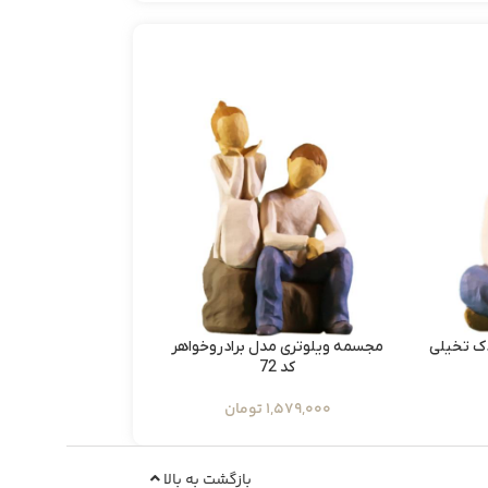
ک تخیلی
مجسمه ویلوتری مدل برادروخواهر
مجسمه ویلوتری م
کد 72
کد135
1,579,000
تومان
909,000
ت
بازگشت به بالا