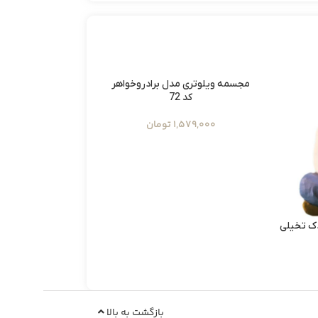
مجسمه ویلوتری مدل برادروخواهر
کد 72
1,579,000
تومان
ک تخیلی
مجسمه ویلوتری م
کد135
909,000
ت
بازگشت به بالا