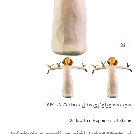
بزرگنمایی تصویر
مجسمه ویلوتری مدل سعادت کد 73
WillowTree Happiness 73 Statue
این مجسمه‌های ویلوتری را شرکت امین کامپوزیت در ایران تولید کرده