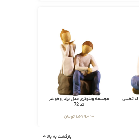
ک تخیلی
مجسمه ویلوتری مدل برادروخواهر
مجسمه ویلوتری م
کد 72
کد135
1,579,000
تومان
909,000
ت
بازگشت به بالا