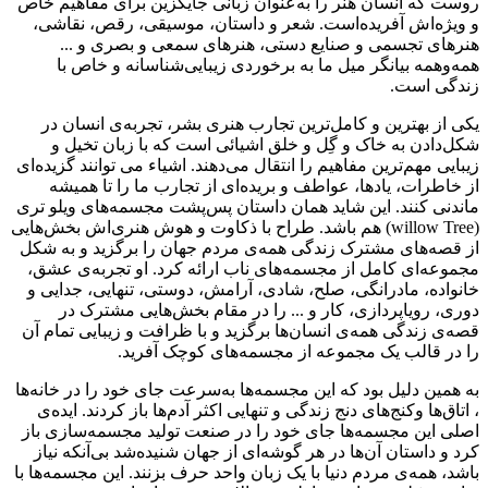
روست که انسان هنر را به‌عنوان زبانی جایگزین برای مفاهیم خاص
و ویژ‌ه‌اش آفریده‌است. شعر و داستان، موسیقی، رقص، نقاشی،
هنرهای تجسمی و صنایع دستی، هنرهای سمعی و بصری و ...
همه‌وهمه بیانگر میل ما به برخوردی زیبایی‌شناسانه و خاص با
زندگی است.
یکی از بهترین و کامل‌ترین تجارب هنری بشر، تجربه‌ی انسان در
شکل‌دادن به خاک و گِل و خلق اشیائی است که با زبان تخیل و
زیبایی مهم‌ترین مفاهیم را انتقال می‌دهند. اشیاء می توانند گزیده‌ای
از خاطرات، یادها، عواطف و بریده‌ای از تجارب ما را تا همیشه
ماندنی کنند. این شاید همان داستان پس‌پشت مجسمه‌های ویلو تری
(willow Tree) هم باشد. طراح با ذکاوت و هوش هنری‌اش بخش‌هایی
از قصه‌های مشترک زندگی همه‌ی مردم جهان را برگزید و به شکل
مجموعه‌ای کامل از مجسمه‌های ناب ارائه کرد. او تجربه‌ی عشق،
خانواده، مادرانگی، صلح، شادی، آرامش، دوستی، تنهایی، جدایی و
دوری، رویاپردازی، کار و ... را در مقام بخش‌هایی مشترک در
قصه‌ی زندگی همه‌ی انسان‌ها برگزید و با ظرافت و زیبایی تمام آن
را در قالب یک مجموعه از مجسمه‌های کوچک آفرید.
به همین دلیل بود که این مجسمه‌ها به‌سرعت جای خود را در خانه‌ها
، اتاق‌ها وکنج‌های دنج زندگی و تنهایی اکثر آدم‌ها باز کردند. ایده‌ی
اصلی این مجسمه‌ها جای خود را در صنعت تولید مجسمه‌سازی باز
کرد و داستان آن‌ها در هر گوشه‌ای از جهان شنیده‌شد بی‌آنکه نیاز
باشد، همه‌ی مردم دنیا با یک زبان واحد حرف بزنند. این مجسمه‌ها با