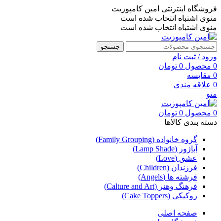
فروشگاه اینترنتی امین کامپوزیت
منوی اشتباه انتخاب شده است
منوی اشتباه انتخاب شده است
جستجو
ورود / ثبت نام
0
محصول
0
تومان
0
مقایسه
0
علاقه مندی
منو
0
محصول
0
تومان
دسته بندی کالاها
گروه خانواده (Family Grouping)
آباژور (Lamp Shade)
عشق (Love)
فرزندان (Children)
فرشته ها (Angels)
فرهنگ وهنر (Calture and Art)
روکیکی (Cake Toppers)
صفحه اصلی