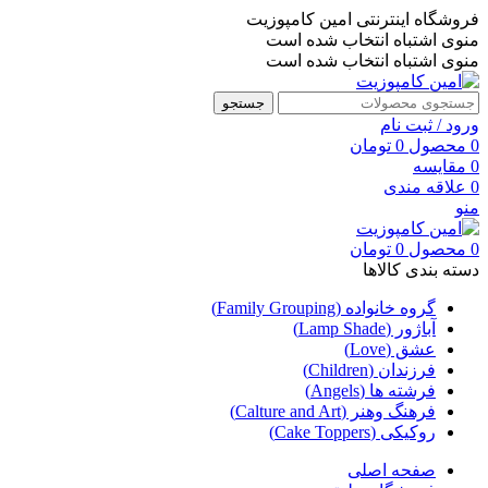
فروشگاه اینترنتی امین کامپوزیت
منوی اشتباه انتخاب شده است
منوی اشتباه انتخاب شده است
جستجو
ورود / ثبت نام
0
محصول
0
تومان
0
مقایسه
0
علاقه مندی
منو
0
محصول
0
تومان
دسته بندی کالاها
گروه خانواده (Family Grouping)
آباژور (Lamp Shade)
عشق (Love)
فرزندان (Children)
فرشته ها (Angels)
فرهنگ وهنر (Calture and Art)
روکیکی (Cake Toppers)
صفحه اصلی