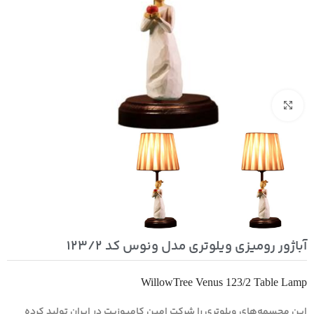
بزرگنمایی تصویر
آباژور رومیزی ویلوتری مدل ونوس کد 123/2
WillowTree Venus 123/2 Table Lamp
این مجسمه‌های ویلوتری را شرکت امین کامپوزیت در ایران تولید کرده