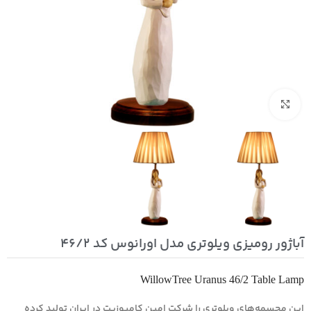
بزرگنمایی تصویر
آباژور رومیزی ویلوتری مدل اورانوس کد 46/2
WillowTree Uranus 46/2 Table Lamp
این مجسمه‌های ویلوتری را شرکت امین کامپوزیت در ایران تولید کرده