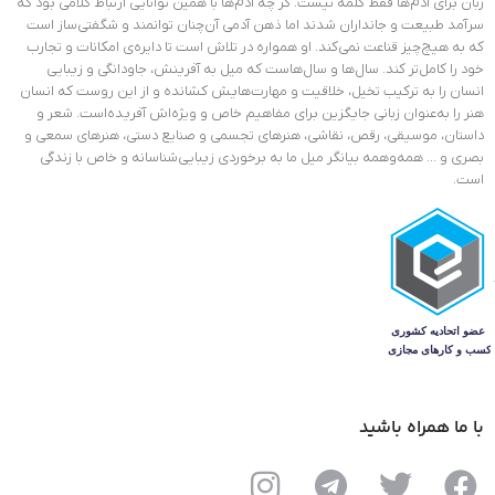
زبان برای آدم‌ها فقط کلمه نیست. گر چه آدم‌ها با همین توانایی ارتباط کلامی بود که
سرآمد طبیعت و جانداران شدند اما ذهن آدمی آن‌چنان توانمند و شگفتی‌ساز است
که به هیچ‌چیز قناعت نمی‌کند. او همواره در تلاش است تا دایره‌ی امکانات و تجارب
خود را کامل‌تر کند. سال‌ها و سال‌هاست که میل به آفرینش، جاودانگی و زیبایی
انسان را به ترکیب تخیل، خلاقیت و مهارت‌هایش کشانده و از این روست که انسان
هنر را به‌عنوان زبانی جایگزین برای مفاهیم خاص و ویژ‌ه‌اش آفریده‌است. شعر و
داستان، موسیقی، رقص، نقاشی، هنرهای تجسمی و صنایع دستی، هنرهای سمعی و
بصری و … همه‌وهمه بیانگر میل ما به برخوردی زیبایی‌شناسانه و خاص با زندگی
است.
با ما همراه باشید